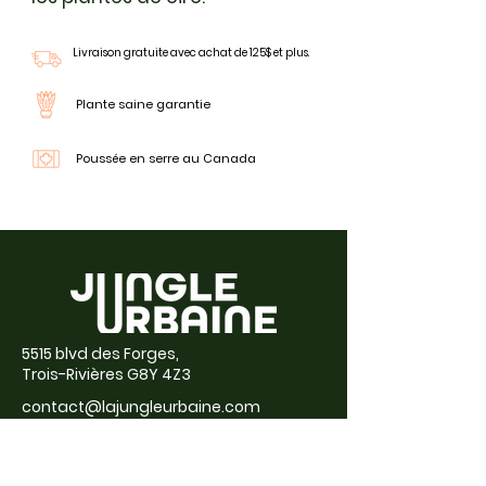
Livraison gratuite avec achat de 125$ et plus.
Plante saine garantie
Poussée en serre au Canada
5515 blvd des Forges,
Trois-Rivières G8Y 4Z3
contact@lajungleurbaine.com
(819) 448-7918
À propos