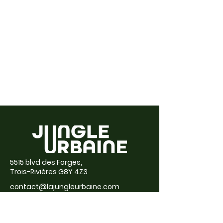
5515 blvd des Forges,
Trois-Rivières G8Y 4Z3
contact@lajungleurbaine.com
(819) 448-7918
À propos