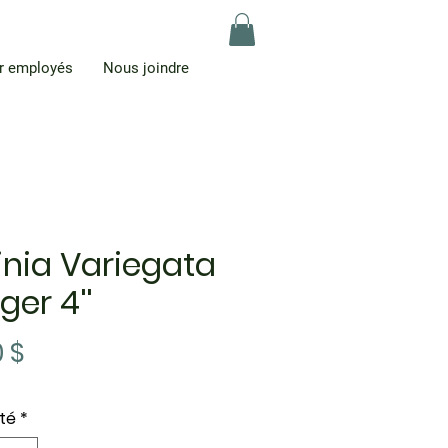
r employés
Nous joindre
inia Variegata
ger 4''
Prix
0 $
té
*